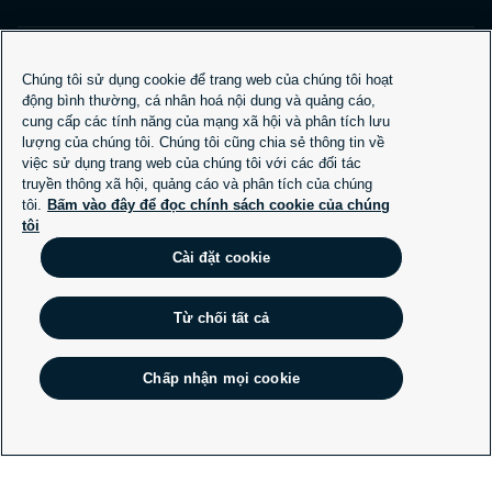
Chúng tôi sử dụng cookie để trang web của chúng tôi hoạt
Công ty Cổ phần Dịch vụ Bảo vệ Long Hải
động bình thường, cá nhân hoá nội dung và quảng cáo,
Về chúng tôi
cung cấp các tính năng của mạng xã hội và phân tích lưu
lượng của chúng tôi. Chúng tôi cũng chia sẻ thông tin về
Sales Brochure
việc sử dụng trang web của chúng tôi với các đối tác
truyền thông xã hội, quảng cáo và phân tích của chúng
Các Bộ Quy Tắc và Chính Sách
tôi.
Bấm vào đây để đọc chính sách cookie của chúng
Đường dây Liêm chính
tôi
Bộ quy tắc và giá trị đạo đức
Cài đặt cookie
Bộ quy tắc ứng xử của đối tác kinh doanh
Từ chối tất cả
Thông Tin Liên Lạc
Hệ Thống Trụ Sở và Chi Nhánh
Chấp nhận mọi cookie
Hotline: 028 3997 6009
Cài đặt cookie
Chính sách Cookie