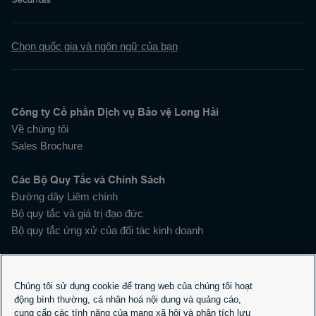
Chọn quốc gia và ngôn ngữ của bạn
Công ty Cổ phần Dịch vụ Bảo vệ Long Hải
Về chúng tôi
Sales Brochure
Các Bộ Quy Tắc và Chính Sách
Đường dây Liêm chính
Bộ quy tắc và giá trị đạo đức
Bộ quy tắc ứng xử của đối tác kinh doanh
Thông Tin Liên Lạc
Hệ Thống Trụ Sở và Chi Nhánh
Chúng tôi sử dụng cookie để trang web của chúng tôi hoạt
Hotline: 028 3997 6009
động bình thường, cá nhân hoá nội dung và quảng cáo,
cung cấp các tính năng của mạng xã hội và phân tích lưu
Cài đặt cookie