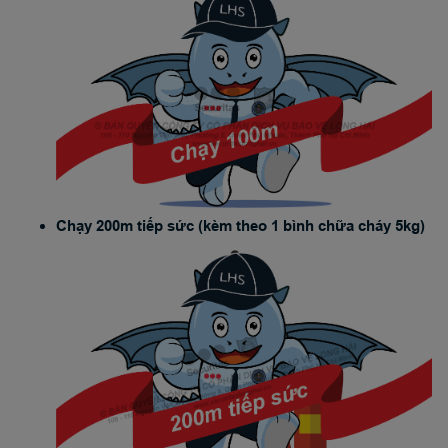
Chạy 200m tiếp sức (kèm theo 1 bình chữa cháy 5kg)