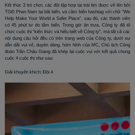
Kết thúc 3 trò chơi, các đội tập hợp tại trái tim đuợc vẽ lên bởi
TGĐ Phan Nam tại bãi biển, và cầm biển hashtag với chữ "We
Help Make Your World a Safer Place", sau đó, các thành viên
có 45 phút tư do tắm biển. Trong giờ ăn trưa, Công ty đã tổ
chức cuộc thi “kiến thức và hiểu biết về Công ty”, mà tất cả các
nội dung câu hỏi đều có trên trang web của Công ty, dưới sự
dẫn dắt vui vẻ, duyên dáng, hóm hỉnh của MC, Chủ tịch Công
đoàn Trần Châu Giang đã khép lại cuộc vui với kết quả chung
cuộc 4 cuộc thi như sau:
Giải khuyến khích: Đội 4