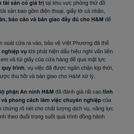
tài sản có giá trị
tại khu vực phòng thử đồ
tài sản bao gồm điện thoại, giấy tờ cá nhân,
bản, báo cáo và bàn giao đầy đủ cho H&M
để
iểm soát cửa ra vào, bảo vệ Việt Phương đã thể
 nghiệp vụ
khi phát hiện dấu hiệu nghi vấn liên
ẻ em và túi giấy của cửa hàng để qua mặt lực
 quy trình
, vụ việc đã được ngăn chặn kịp thời,
ược thu hồi và bàn giao cho H&M xử lý.
Bộ phận An ninh H&M
tính
đã đánh giá rất cao
ác và phong cách làm việc chuyên nghiệp
của
h chứng rõ nét cho chất lượng dịch vụ, năng lực
định theo đuổi trong suốt quá trình đồng hành