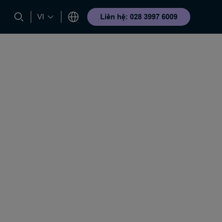
Liên hệ: 028 3997 6009
VI
ười Hùng của Tháng
Liên Lạc