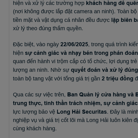
khách hàng để quên 
hiện và xử lý các trường hợp
(nơi không được lắp đặt camera an ninh). Toàn bộ 
lập biên 
tiền mặt và vật dụng cá nhân đều được
xử lý theo đúng thẩm quyền.
22/06/2025
Đặc biệt, vào ngày
, trong quá trình k
sự cảnh giác và nhạy bén trong phán đoán
hiện
quan đến hành vi trộm cắp có tổ chức, lợi dụng tr
quyết đoán và xử lý đúng
lượng an ninh. Nhờ sự
2 triệu đồng
toàn bộ tang vật với tổng giá trị gần
đ
Ban Quản lý cửa hàng và 
Qua các sự việc trên,
trung thực, tinh thần trách nhiệm, sự cảnh gi
Long Hải Securitas
lực lượng bảo vệ
. Đây là min
nghiệp vụ và giá trị cốt lõi mà Long Hải luôn kiên 
cùng khách hàng.